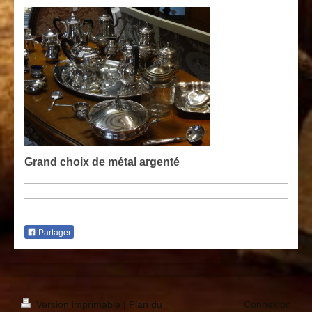
Grand choix de métal argenté
Partager
Version imprimable
|
Plan du
Connexion