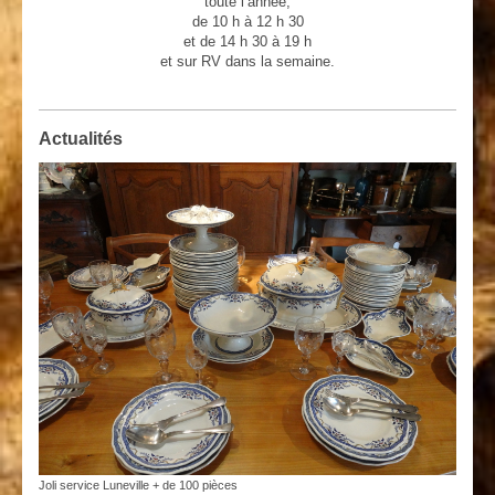
toute l’année,
de 10 h à 12 h 30
et de 14 h 30 à 19 h
et sur RV dans la semaine.
Actualités
Joli service Luneville + de 100 pièces