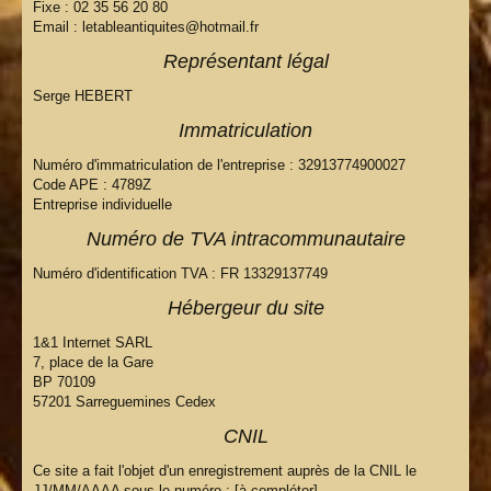
Fixe : 02 35 56 20 80
Email : letableantiquites@hotmail.fr
Représentant légal
Serge HEBERT
Immatriculation
Numéro d'immatriculation de l'entreprise : 32913774900027
Code APE : 4789Z
Entreprise individuelle
Numéro de TVA intracommunautaire
Numéro d'identification TVA : FR 13329137749
Hébergeur du site
1&1 Internet SARL
7, place de la Gare
BP 70109
57201 Sarreguemines Cedex
CNIL
Ce site a fait l'objet d'un enregistrement auprès de la CNIL le
JJ/MM/AAAA sous le numéro : [à compléter]