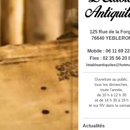
125 Rue de la For
76640 YEBLERO
Mobile : 06 11 69 22
Fixe : 02 35 56 20 
letableantiquites@hotmai
Ouverture au public,
tous les dimanches,
toute l’année,
de 10 h à 12 h 30
et de 14 h 30 à 19 h
et sur RV dans la semai
Actualités