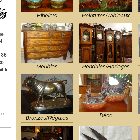
Bibelots
Peintures/Tableaux
ge
N
 86
80
Meubles
Pendules/Horloges
l.fr
ne.
Déco
Bronzes/Régules