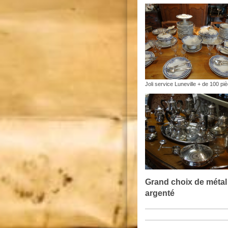
Joli service Luneville + de 100 pi
Grand choix de métal
argenté