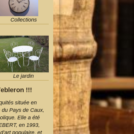
Collections
Le jardin
ebleron !!!
uités située en
 du Pays de Caux,
ique. Elle a été
 HEBERT, en 1993,
d’art populaire, et